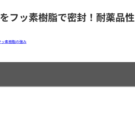
石をフッ素樹脂で密封！耐薬品
フッ素樹脂の強み