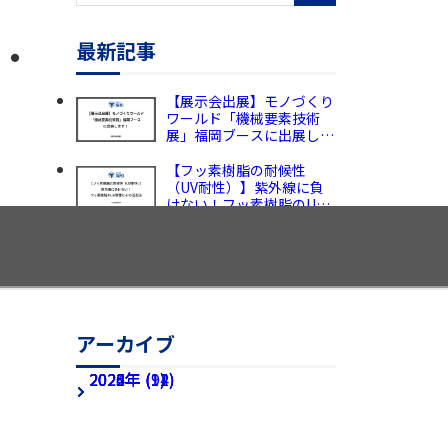
性・
最新記事
【展示会出展】モノづくり
ワールド「機械要素技術
展」福岡ブースに出展しま
す！
【フッ素樹脂の耐候性
（UV耐性）】紫外線に負
けない！フッ素樹脂のUV
耐性とその活用法
【PFA 射出成形なら陽和】
フッ素樹脂の成形・溶着ま
で一貫対応
アーカイブ
2026年 (1)
2025年 (9)
2024年 (12)
2023年 (14)
2022年 (11)
アーカイブ全てを表示