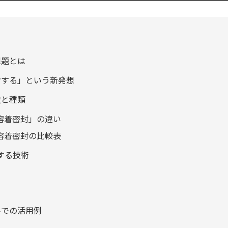
課題とは
封する」という新発想
徴と種類
E溶着密封」の違い
E溶着密封の比較表
する技術
界での活用例