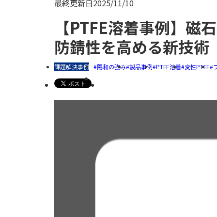
最終更新日
2025/11/10
【PTFE溶着事例】磁
防錆性を高める新技術
課題解決事例
陽和の強み
製品事例
PTFE溶着
変性PTFE