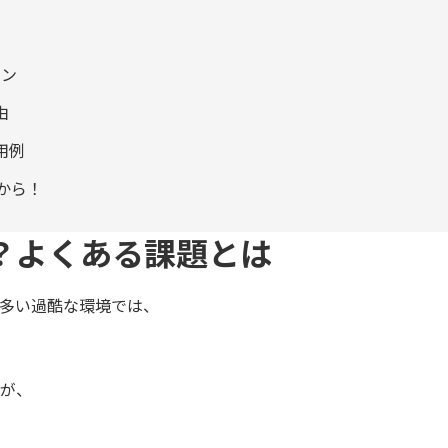
イン
由
用例
から！
？よくある課題とは
多い過酷な環境では、
が、