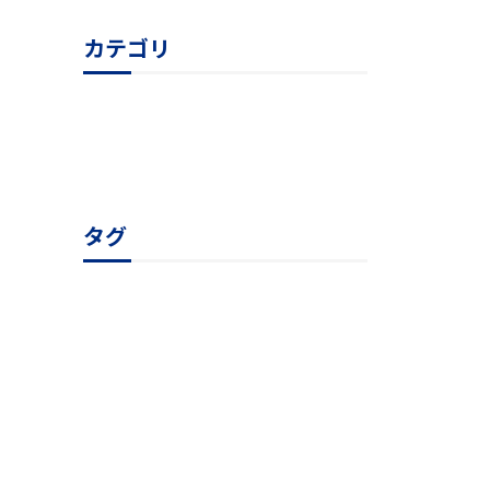
カテゴリ
課題解決事例
ニュース情報
陽和の強み
フッ素の特性
事例紹介
陽和の「和」
カテゴリ全てを表示
タグ
フッ素樹脂の強み
陽和の強み
切削
PTFE溶着
製品事例
PFA溶着
メルマガアーカイブ
展示会情報
変性PTFE
ダイヤフラム
スーパーエンプラ
タグ全てを表示