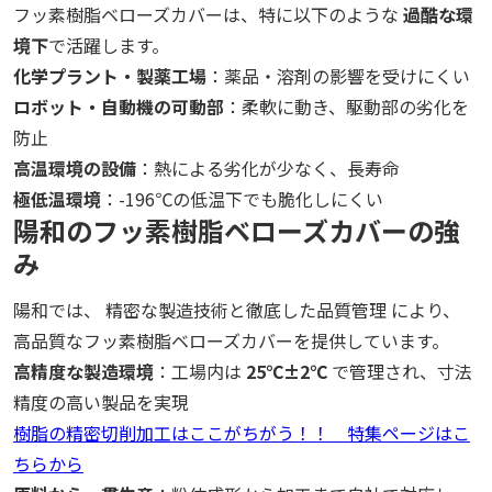
フッ素樹脂ベローズカバーは、特に以下のような
過酷な環
境下
で活躍します。
化学プラント・製薬工場
：薬品・溶剤の影響を受けにくい
ロボット・自動機の可動部
：柔軟に動き、駆動部の劣化を
防止
高温環境の設備
：熱による劣化が少なく、長寿命
極低温環境
：-196℃の低温下でも脆化しにくい
陽和のフッ素樹脂ベローズカバーの強
み
陽和では、 精密な製造技術と徹底した品質管理 により、
高品質なフッ素樹脂ベローズカバーを提供しています。
高精度な製造環境
：工場内は
25℃±2℃
で管理され、寸法
精度の高い製品を実現
樹脂の精密切削加工はここがちがう！！ 特集ページはこ
ちらから