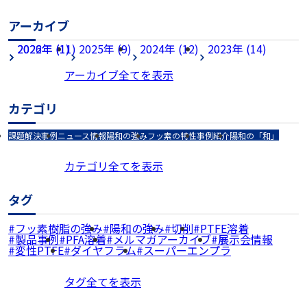
アーカイブ
2026年 (1)
2022年 (11)
2025年 (9)
2024年 (12)
2023年 (14)
アーカイブ全てを表示
カテゴリ
課題解決事例
ニュース情報
陽和の強み
フッ素の特性
事例紹介
陽和の「和」
カテゴリ全てを表示
タグ
フッ素樹脂の強み
陽和の強み
切削
PTFE溶着
製品事例
PFA溶着
メルマガアーカイブ
展示会情報
変性PTFE
ダイヤフラム
スーパーエンプラ
タグ全てを表示