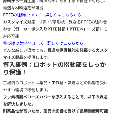
原料から一貫生産
：粉体成形から加工まで自社で対応し、
最適な材料選定が可能
PTFEの種類について 詳しくはこちらから
カスタマイズ対応
：U字・V字形状、異なるPTFEの組み合
わせ（例：
カーボン入りPTFE軸部＋PTFEベローズ部
）も
対応可能
伸び縮の美学ベローズ 詳しくはこちらから
どんな厳しい環境でも、
最適な保護性能を発揮するカスタ
マイズ製品
を提供します。
導入事例：ロボットの摺動部をしっか
り保護！
工場内のロボットは
薬品・工作油・高温
などの影響を受け
やすい環境で稼働します。
フッ素樹脂ベローズカバーを導入することで、以下の課題
を解決しました。
耐薬品性が高いため、薬品の影響を受けず長期間使用可能