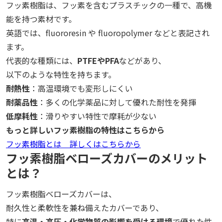
フッ素樹脂は、フッ素を含むプラスチックの一種で、高機
能を持つ素材です。
英語では、fluororesin や fluoropolymer などと表記され
ます。
代表的な種類には、
PTFEやPFA
などがあり、
以下のような特性を持ちます。
耐熱性
：高温環境でも変形しにくい
耐薬品性
：多くの化学薬品に対して優れた耐性を発揮
低摩耗性
：滑りやすい特性で摩耗が少ない
もっと詳しいフッ素樹脂の特性はこちらから
フッ素樹脂とは 詳しくはこちらから
フッ素樹脂ベローズカバーのメリット
とは？
フッ素樹脂ベローズカバーは、
耐久性と柔軟性を兼ね備えたカバーであり、
特に
高温・高圧・化学物質の影響を受ける環境
で優れた性